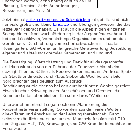
übersehen werden, denn häufig geht es da um
Planung, Termine, Ziele, Anforderungen,
Ressourcen, und Aktivität.
Jetzt einmal
still zu sitzen und zurückzublicken
tut gut: Es sind nicht
nur viele große und kleine
Einsätze
und Übungen gewesen, die das
letzte Jahr geprägt haben. Es ist auch die Arbeit in den einzelnen
Sachgebieten: Nachwuchsförderung in der Jugendfeuerwehr und
bei den Löschlöwen, Veranstaltungs-Organisation im und um das
Gerätehaus, Durchführung von Sicherheitswachen in Theater,
Rosengarten, SAP-Arena, umfangreiche Gerätewartung, Ausbildung
eigener und abteilungs-fremder Kameraden, und und und …
Die Bestätigung, Wertschätzung und Dank für all das geschaffte
erhielten wir auch von der Führung der Feuerwehr Mannheim
gezeigt. Thomas Näther als Feuerwehrkommandant, Andreas Spatz
als Stadtbrandmeister, und Klaus Sieber als Wachbereichsleiter
Nord brachten dies deutlich zum Ausdruck.
Bestätigung wurde ebenso bei den durchgeführten Wahlen gezeigt:
Etwas frischer Schwung in den Ausschüssen und Gremien, die
Kommandanten aber bleiben. Ein sehr klares "Weiter so!"
Unerwartet unterbricht sogar noch eine Alarmierung die
konzentrierte Veranstaltung. So werden aus den vielen Worten
direkt Taten und Anschauung der Leistungsbereitschaft: Ganz
selbstverständlich unterstützt unsere Mannschaft sofort mit LF10
den Zug aus HLF, RW, Kranwagen, und GW-Kran der benachbarten
Feuerwache.