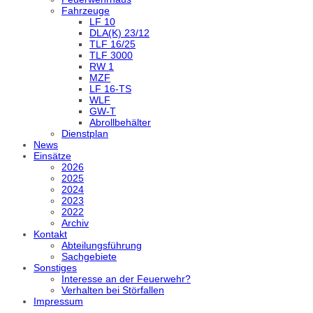
Fahrzeuge
LF 10
DLA(K) 23/12
TLF 16/25
TLF 3000
RW 1
MZF
LF 16-TS
WLF
GW-T
Abrollbehälter
Dienstplan
News
Einsätze
2026
2025
2024
2023
2022
Archiv
Kontakt
Abteilungsführung
Sachgebiete
Sonstiges
Interesse an der Feuerwehr?
Verhalten bei Störfallen
Impressum