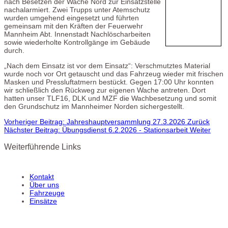
nach Besetzen der Wache Nord zur Einsatzstelle
nachalarmiert. Zwei Trupps unter Atemschutz
wurden umgehend eingesetzt und führten
gemeinsam mit den Kräften der Feuerwehr
Mannheim Abt. Innenstadt Nachlöscharbeiten
sowie wiederholte Kontrollgänge im Gebäude
durch.
„Nach dem Einsatz ist vor dem Einsatz“: Verschmutztes Material
wurde noch vor Ort getauscht und das Fahrzeug wieder mit frischen
Masken und Pressluftatmern bestückt. Gegen 17:00 Uhr konnten
wir schließlich den Rückweg zur eigenen Wache antreten. Dort
hatten unser TLF16, DLK und MZF die Wachbesetzung und somit
den Grundschutz im Mannheimer Norden sichergestellt.
Vorheriger Beitrag: Jahreshauptversammlung 27.3.2026
Zurück
Nächster Beitrag: Übungsdienst 6.2.2026 - Stationsarbeit
Weiter
Weiterführende Links
Kontakt
Über uns
Fahrzeuge
Einsätze