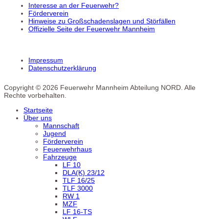
Interesse an der Feuerwehr?
Förderverein
Hinweise zu Großschadenslagen und Störfällen
Offizielle Seite der Feuerwehr Mannheim
Impressum
Datenschutzerklärung
Copyright © 2026 Feuerwehr Mannheim Abteilung NORD. Alle
Rechte vorbehalten.
Startseite
Über uns
Mannschaft
Jugend
Förderverein
Feuerwehrhaus
Fahrzeuge
LF 10
DLA(K) 23/12
TLF 16/25
TLF 3000
RW 1
MZF
LF 16-TS