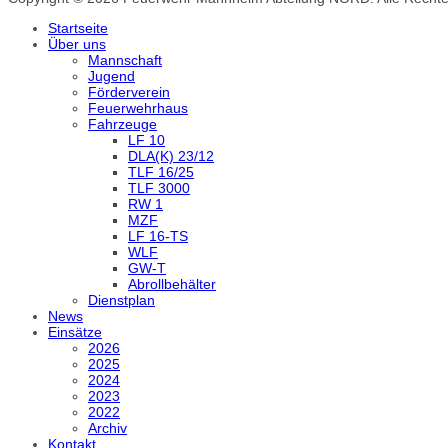
Startseite
Über uns
Mannschaft
Jugend
Förderverein
Feuerwehrhaus
Fahrzeuge
LF 10
DLA(K) 23/12
TLF 16/25
TLF 3000
RW 1
MZF
LF 16-TS
WLF
GW-T
Abrollbehälter
Dienstplan
News
Einsätze
2026
2025
2024
2023
2022
Archiv
Kontakt