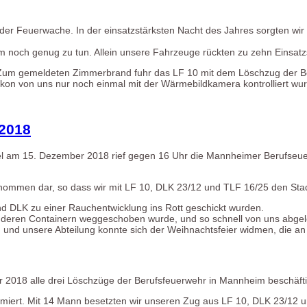
 der Feuerwache. In der einsatzstärksten Nacht des Jahres sorgten wir
m noch genug zu tun. Allein unsere Fahrzeuge rückten zu zehn Einsatzs
Zum gemeldeten Zimmerbrand fuhr das LF 10 mit dem Löschzug der Beru
on von uns nur noch einmal mit der Wärmebildkamera kontrolliert wu
2018
nsel am 15. Dezember 2018 rief gegen 16 Uhr die Mannheimer Berufseue
ngenommen dar, so dass wir mit LF 10, DLK 23/12 und TLF 16/25 den Sta
und DLK zu einer Rauchentwicklung ins Rott geschickt wurden.
 anderen Containern weggeschoben wurde, und so schnell von uns abge
und unsere Abteilung konnte sich der Weihnachtsfeier widmen, die an 
 2018 alle drei Löschzüge der Berufsfeuerwehr in Mannheim beschäfti
miert. Mit 14 Mann besetzten wir unseren Zug aus LF 10, DLK 23/12 