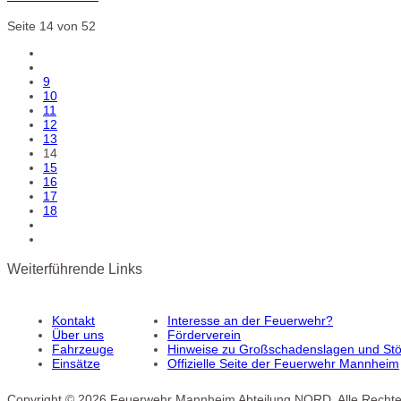
Seite 14 von 52
9
10
11
12
13
14
15
16
17
18
Weiterführende Links
Kontakt
Interesse an der Feuerwehr?
Über uns
Förderverein
Fahrzeuge
Hinweise zu Großschadenslagen und Stör
Einsätze
Offizielle Seite der Feuerwehr Mannheim
Copyright © 2026 Feuerwehr Mannheim Abteilung NORD. Alle Rechte