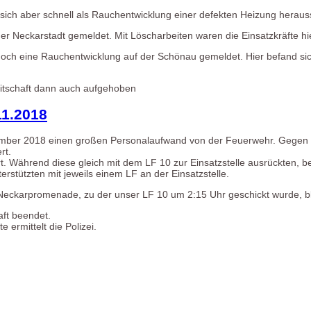
sich aber schnell als Rauchentwicklung einer defekten Heizung herauss
 Neckarstadt gemeldet. Mit Löscharbeiten waren die Einsatzkräfte hie
ch eine Rauchentwicklung auf der Schönau gemeldet. Hier befand si
itschaft dann auch aufgehoben
11.2018
vember 2018 einen großen Personalaufwand von der Feuerwehr. Gegen 
rt.
t. Während diese gleich mit dem LF 10 zur Einsatzstelle ausrückten, 
stützten mit jeweils einem LF an der Einsatzstelle.
Neckarpromenade, zu der unser LF 10 um 2:15 Uhr geschickt wurde, bli
aft beendet.
ermittelt die Polizei.