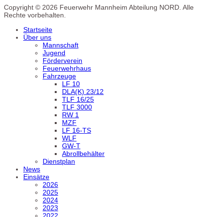
Copyright © 2026 Feuerwehr Mannheim Abteilung NORD. Alle
Rechte vorbehalten.
Startseite
Über uns
Mannschaft
Jugend
Förderverein
Feuerwehrhaus
Fahrzeuge
LF 10
DLA(K) 23/12
TLF 16/25
TLF 3000
RW 1
MZF
LF 16-TS
WLF
GW-T
Abrollbehälter
Dienstplan
News
Einsätze
2026
2025
2024
2023
2022