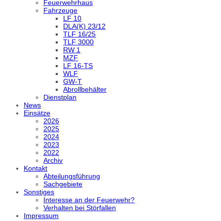
Feuerwehrhaus
Fahrzeuge
LF 10
DLA(K) 23/12
TLF 16/25
TLF 3000
RW 1
MZF
LF 16-TS
WLF
GW-T
Abrollbehälter
Dienstplan
News
Einsätze
2026
2025
2024
2023
2022
Archiv
Kontakt
Abteilungsführung
Sachgebiete
Sonstiges
Interesse an der Feuerwehr?
Verhalten bei Störfallen
Impressum