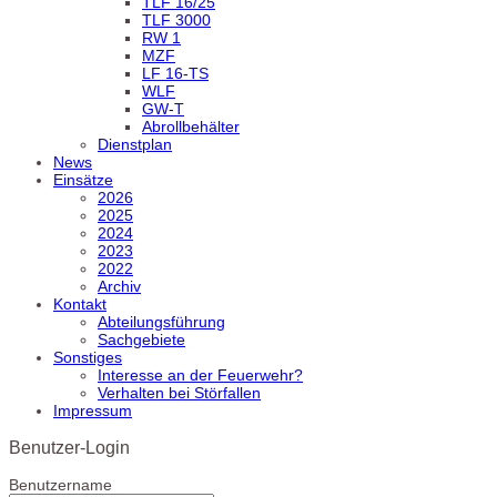
TLF 16/25
TLF 3000
RW 1
MZF
LF 16-TS
WLF
GW-T
Abrollbehälter
Dienstplan
News
Einsätze
2026
2025
2024
2023
2022
Archiv
Kontakt
Abteilungsführung
Sachgebiete
Sonstiges
Interesse an der Feuerwehr?
Verhalten bei Störfallen
Impressum
Benutzer-Login
Benutzername