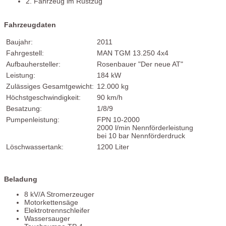
2. Fahrzeug im Rüstzug
Fahrzeugdaten
Baujahr:
2011
Fahrgestell:
MAN TGM 13.250 4x4
Aufbauhersteller:
Rosenbauer "Der neue AT"
Leistung:
184 kW
Zulässiges Gesamtgewicht:
12.000 kg
Höchstgeschwindigkeit:
90 km/h
Besatzung:
1/8/9
Pumpenleistung:
FPN 10-2000
2000 l/min Nennförderleistung
bei 10 bar Nennförderdruck
Löschwassertank:
1200 Liter
Beladung
8 kV/A Stromerzeuger
Motorkettensäge
Elektrotrennschleifer
Wassersauger