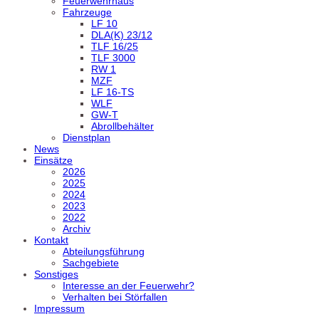
Feuerwehrhaus
Fahrzeuge
LF 10
DLA(K) 23/12
TLF 16/25
TLF 3000
RW 1
MZF
LF 16-TS
WLF
GW-T
Abrollbehälter
Dienstplan
News
Einsätze
2026
2025
2024
2023
2022
Archiv
Kontakt
Abteilungsführung
Sachgebiete
Sonstiges
Interesse an der Feuerwehr?
Verhalten bei Störfallen
Impressum