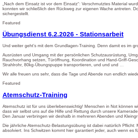
„Nach dem Einsatz ist vor dem Einsatz“: Verschmutztes Material wur
konnten wir schließlich den Rückweg zur eigenen Wache antreten.
sichergestellt.
Featured
Übungsdienst 6.2.2026 - Stationsarbeit
Und weiter geht’s mit dem Grundlagen-Training. Denn damit es im gro
Ausrüsten und Umgang mit der persönlichen Schutzausrüstung, Umgan
Rauchvorhang setzen, Türöffnung, Koordination und Hand-Griff-Ges
Strahlrohr, 80kg-Übungspuppe transportieren, und und und …
Wir alle freuen uns sehr, dass die Tage und Abende nun endlich w
Featured
Atemschutz-Training
Atemschutz ist für uns überlebenswichtig! Menschen in Not können wi
dass wir selbst uns auf die Hilfe und Rettung durch unsere Kamera
Den Januar verbringen wir deshalb in mehreren Abenden und Kleing
Die jährliche Atemschutz-Belastungsübung ist dabei natürlich Pflicht
absolviert. Ins Schwitzen kommt hier garantiert jeder, auch wenn es f