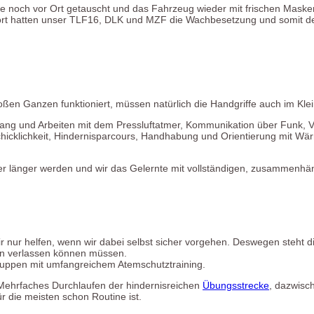
de noch vor Ort getauscht und das Fahrzeug wieder mit frischen Mask
 Dort hatten unser TLF16, DLK und MZF die Wachbesetzung und somit
ßen Ganzen funktioniert, müssen natürlich die Handgriffe auch im Klei
g und Arbeiten mit dem Pressluftatmer, Kommunikation über Funk, Vo
chicklichkeit, Hindernisparcours, Handhabung und Orientierung mit 
ieder länger werden und wir das Gelernte mit vollständigen, zusamm
r nur helfen, wenn wir dabei selbst sicher vorgehen. Deswegen steht d
den verlassen können müssen.
ruppen mit umfangreichem Atemschutztraining.
: Mehrfaches Durchlaufen der hindernisreichen
Übungsstrecke
, dazwisc
ür die meisten schon Routine ist.