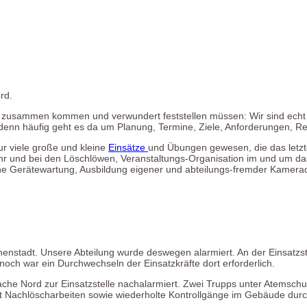
rd.
zusammen kommen und verwundert feststellen müssen: Wir sind echt vi
enn häufig geht es da um Planung, Termine, Ziele, Anforderungen, Res
nur viele große und kleine
Einsätze
und Übungen gewesen, die das letzte
r und bei den Löschlöwen, Veranstaltungs-Organisation im und um d
he Gerätewartung, Ausbildung eigener und abteilungs-fremder Kamer
nstadt. Unsere Abteilung wurde deswegen alarmiert. An der Einsatzst
noch war ein Durchwechseln der Einsatzkräfte dort erforderlich.
he Nord zur Einsatzstelle nachalarmiert. Zwei Trupps unter Atemsch
 Nachlöscharbeiten sowie wiederholte Kontrollgänge im Gebäude durc