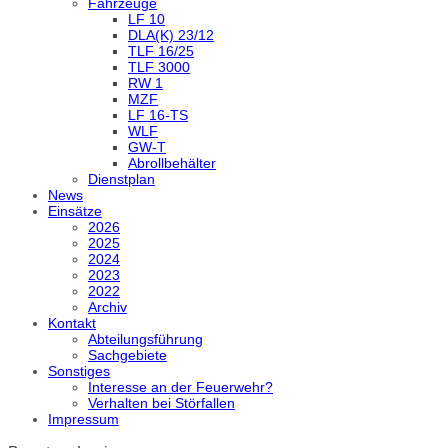
Fahrzeuge
LF 10
DLA(K) 23/12
TLF 16/25
TLF 3000
RW 1
MZF
LF 16-TS
WLF
GW-T
Abrollbehälter
Dienstplan
News
Einsätze
2026
2025
2024
2023
2022
Archiv
Kontakt
Abteilungsführung
Sachgebiete
Sonstiges
Interesse an der Feuerwehr?
Verhalten bei Störfallen
Impressum