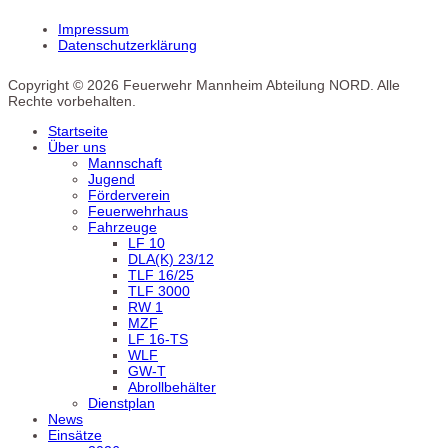
Impressum
Datenschutzerklärung
Copyright © 2026 Feuerwehr Mannheim Abteilung NORD. Alle
Rechte vorbehalten.
Startseite
Über uns
Mannschaft
Jugend
Förderverein
Feuerwehrhaus
Fahrzeuge
LF 10
DLA(K) 23/12
TLF 16/25
TLF 3000
RW 1
MZF
LF 16-TS
WLF
GW-T
Abrollbehälter
Dienstplan
News
Einsätze