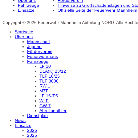
Über uns
Förderverein
Fahrzeuge
Hinweise zu Großschadenslagen und Stör
Einsätze
Offizielle Seite der Feuerwehr Mannheim
Copyright © 2026 Feuerwehr Mannheim Abteilung NORD. Alle Rechte
Startseite
Über uns
Mannschaft
Jugend
Förderverein
Feuerwehrhaus
Fahrzeuge
LF 10
DLA(K) 23/12
TLF 16/25
TLF 3000
RW 1
MZF
LF 16-TS
WLF
GW-T
Abrollbehälter
Dienstplan
News
Einsätze
2026
2025