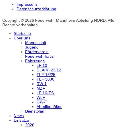
Impressum
Datenschutzerklärung
Copyright © 2026 Feuerwehr Mannheim Abteilung NORD. Alle
Rechte vorbehalten.
Startseite
Über uns
Mannschaft
Jugend
Förderverein
Feuerwehrhaus
Fahrzeuge
LF 10
DLA(K) 23/12
TLF 16/25
TLF 3000
RW 1
MZF
LF 16-TS
WLF
GW-T
Abrollbehälter
Dienstplan
News
Einsätze
2026