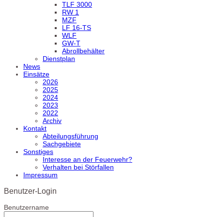
TLF 3000
RW 1
MZF
LF 16-TS
WLF
GW-T
Abrollbehälter
Dienstplan
News
Einsätze
2026
2025
2024
2023
2022
Archiv
Kontakt
Abteilungsführung
Sachgebiete
Sonstiges
Interesse an der Feuerwehr?
Verhalten bei Störfallen
Impressum
Benutzer-Login
Benutzername