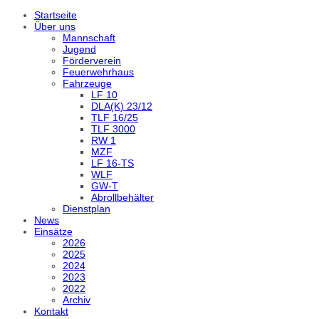
Startseite
Über uns
Mannschaft
Jugend
Förderverein
Feuerwehrhaus
Fahrzeuge
LF 10
DLA(K) 23/12
TLF 16/25
TLF 3000
RW 1
MZF
LF 16-TS
WLF
GW-T
Abrollbehälter
Dienstplan
News
Einsätze
2026
2025
2024
2023
2022
Archiv
Kontakt