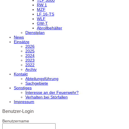
TLF 3000
RW 1
MZF
LF 16-TS
WLF
GW-T
Abrollbehälter
Dienstplan
News
Einsätze
2026
2025
2024
2023
2022
Archiv
Kontakt
Abteilungsführung
Sachgebiete
Sonstiges
Interesse an der Feuerwehr?
Verhalten bei Störfallen
Impressum
Benutzer-Login
Benutzername