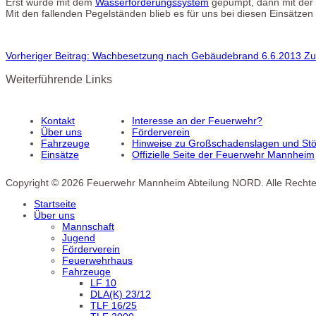
Erst wurde mit dem
Wasserförderungssystem
gepumpt, dann mit der
Mit den fallenden Pegelständen blieb es für uns bei diesen Einsätze
Vorheriger Beitrag: Wachbesetzung nach Gebäudebrand 6.6.2013
Zu
Weiterführende Links
Kontakt
Interesse an der Feuerwehr?
Über uns
Förderverein
Fahrzeuge
Hinweise zu Großschadenslagen und Stör
Einsätze
Offizielle Seite der Feuerwehr Mannheim
Copyright © 2026 Feuerwehr Mannheim Abteilung NORD. Alle Rechte
Startseite
Über uns
Mannschaft
Jugend
Förderverein
Feuerwehrhaus
Fahrzeuge
LF 10
DLA(K) 23/12
TLF 16/25