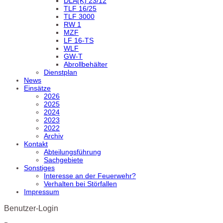
DLA(K) 23/12
TLF 16/25
TLF 3000
RW 1
MZF
LF 16-TS
WLF
GW-T
Abrollbehälter
Dienstplan
News
Einsätze
2026
2025
2024
2023
2022
Archiv
Kontakt
Abteilungsführung
Sachgebiete
Sonstiges
Interesse an der Feuerwehr?
Verhalten bei Störfallen
Impressum
Benutzer-Login