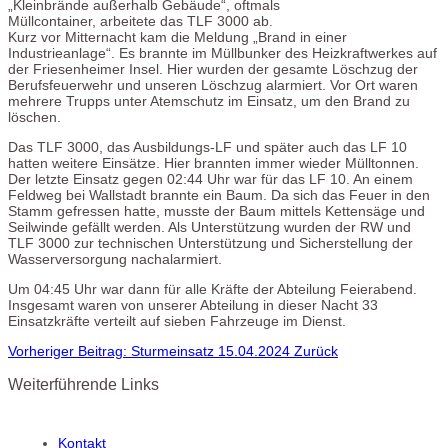
„Kleinbrände außerhalb Gebäude“, oftmals
Müllcontainer, arbeitete das TLF 3000 ab.
Kurz vor Mitternacht kam die Meldung „Brand in einer
Industrieanlage“. Es brannte im Müllbunker des Heizkraftwerkes auf
der Friesenheimer Insel. Hier wurden der gesamte Löschzug der
Berufsfeuerwehr und unseren Löschzug alarmiert. Vor Ort waren
mehrere Trupps unter Atemschutz im Einsatz, um den Brand zu
löschen.
Das TLF 3000, das Ausbildungs-LF und später auch das LF 10
hatten weitere Einsätze. Hier brannten immer wieder Mülltonnen.
Der letzte Einsatz gegen 02:44 Uhr war für das LF 10. An einem
Feldweg bei Wallstadt brannte ein Baum. Da sich das Feuer in den
Stamm gefressen hatte, musste der Baum mittels Kettensäge und
Seilwinde gefällt werden. Als Unterstützung wurden der RW und
TLF 3000 zur technischen Unterstützung und Sicherstellung der
Wasserversorgung nachalarmiert.
Um 04:45 Uhr war dann für alle Kräfte der Abteilung Feierabend.
Insgesamt waren von unserer Abteilung in dieser Nacht 33
Einsatzkräfte verteilt auf sieben Fahrzeuge im Dienst.
Vorheriger Beitrag: Sturmeinsatz 15.04.2024
Zurück
Weiterführende Links
Kontakt