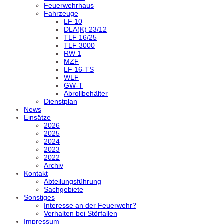
Feuerwehrhaus
Fahrzeuge
LF 10
DLA(K) 23/12
TLF 16/25
TLF 3000
RW 1
MZF
LF 16-TS
WLF
GW-T
Abrollbehälter
Dienstplan
News
Einsätze
2026
2025
2024
2023
2022
Archiv
Kontakt
Abteilungsführung
Sachgebiete
Sonstiges
Interesse an der Feuerwehr?
Verhalten bei Störfallen
Impressum