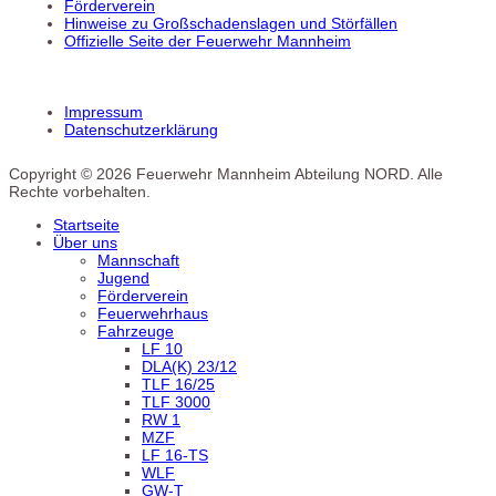
Förderverein
Hinweise zu Großschadenslagen und Störfällen
Offizielle Seite der Feuerwehr Mannheim
Impressum
Datenschutzerklärung
Copyright © 2026 Feuerwehr Mannheim Abteilung NORD. Alle
Rechte vorbehalten.
Startseite
Über uns
Mannschaft
Jugend
Förderverein
Feuerwehrhaus
Fahrzeuge
LF 10
DLA(K) 23/12
TLF 16/25
TLF 3000
RW 1
MZF
LF 16-TS
WLF
GW-T