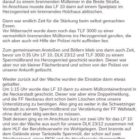
darauf zu einem brennenden Mülleimer in die Breite Straße.
Im Anschluss musste das LF 10 dann auf einem Spielplatz im
Herzogenried ein brennendes Holzhaus ablöschen.
Dann war endlich Zeit für die Stärkung beim selbst gemachten
Essen.
Vor Mitternacht wurde dann noch das TLF 3000 zu einer
vermeintlich brennenden Mülltonne ins Herzogenried gerufen, die
sich aber auch mit Hilfe der Polizei nicht auffinden lies.
Zum gemeinsamen Anstoßen und Böllern blieb uns dann auch Zeit,
bevor um 0:35 Uhr LF 10, DLK 23/12 und TLF 3000 zu einem
Sperrmüllbrand ins Herzogenried geschickt wurden. Dieser war
aber nur ein kleiner Flächenbrand und schon von der Polizei vor
unserer Ankunft gelöscht.
Wieder zurück auf der Wache wurden die Einsätze dann etwas
geballter.
Um 1:15 Uhr wurde das LF 10 dann zu einem Müllcontainerbrand in
die Neckarstadt geschickt. Dieser war aber eine Doppelmeldung,
und die FF Neckarau dort schon beim Löschen ohne unsere
Unterstützung zu benötigen. Also ging es weiter in die Schwetzinger
Vorstadt zu einem Sperrmüllbrand zur Verstärkung der FF Wallstadt,
ohne dort aber tätig werden zu müssen.
Statt dessen ging es im Anschluss kurz vor zwei Uhr für das LF 10
und von der Wache aus auch für unsere DLK 23/12 zusammen mit
dem HLF der Berufsfeuerwehr ins Wohlgelegen. Dort brannte auf
dem Gelände einer Tankstelle Sperrmüll, der schon auf zwei
Altreifenstapel, einen PKW und die Hausfassade übergegriffen