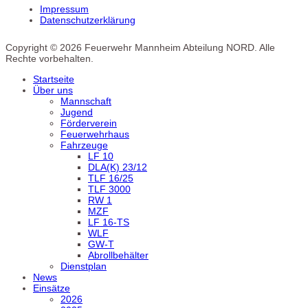
Impressum
Datenschutzerklärung
Copyright © 2026 Feuerwehr Mannheim Abteilung NORD. Alle
Rechte vorbehalten.
Startseite
Über uns
Mannschaft
Jugend
Förderverein
Feuerwehrhaus
Fahrzeuge
LF 10
DLA(K) 23/12
TLF 16/25
TLF 3000
RW 1
MZF
LF 16-TS
WLF
GW-T
Abrollbehälter
Dienstplan
News
Einsätze
2026