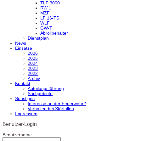
TLF 3000
RW 1
MZF
LF 16-TS
WLF
GW-T
Abrollbehälter
Dienstplan
News
Einsätze
2026
2025
2024
2023
2022
Archiv
Kontakt
Abteilungsführung
Sachgebiete
Sonstiges
Interesse an der Feuerwehr?
Verhalten bei Störfallen
Impressum
Benutzer-Login
Benutzername