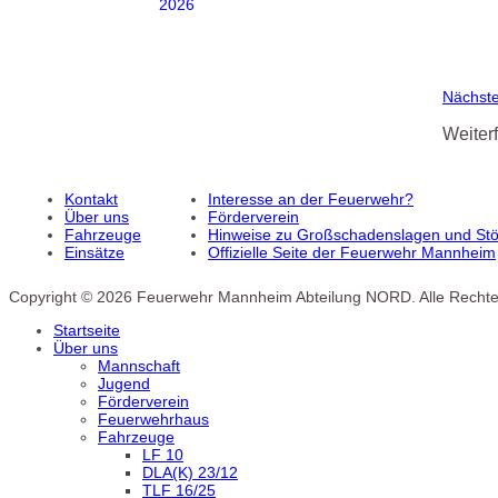
Nächst
Weiter
Kontakt
Interesse an der Feuerwehr?
Über uns
Förderverein
Fahrzeuge
Hinweise zu Großschadenslagen und Stör
Einsätze
Offizielle Seite der Feuerwehr Mannheim
Copyright © 2026 Feuerwehr Mannheim Abteilung NORD. Alle Rechte
Startseite
Über uns
Mannschaft
Jugend
Förderverein
Feuerwehrhaus
Fahrzeuge
LF 10
DLA(K) 23/12
TLF 16/25