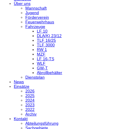
Über uns
Mannschaft
Jugend
Förderverein
Feuerwehrhaus
Fahrzeuge
LF 10
DLA(K) 23/12
TLF 16/25
TLF 3000
RW 1
MZF
LF 16-TS
WLF
GW-T
Abrollbehälter
Dienstplan
News
Einsätze
2026
2025
2024
2023
2022
Archiv
Kontakt
Abteilungsführung
Sachgebiete