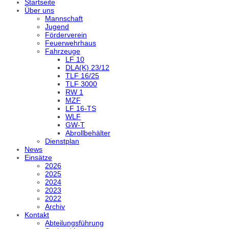
Startseite
Über uns
Mannschaft
Jugend
Förderverein
Feuerwehrhaus
Fahrzeuge
LF 10
DLA(K) 23/12
TLF 16/25
TLF 3000
RW 1
MZF
LF 16-TS
WLF
GW-T
Abrollbehälter
Dienstplan
News
Einsätze
2026
2025
2024
2023
2022
Archiv
Kontakt
Abteilungsführung