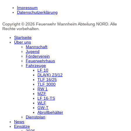
Impressum
Datenschutzerklärung
Copyright © 2026 Feuerwehr Mannheim Abteilung NORD. Alle
Rechte vorbehalten.
Startseite
Über uns
Mannschaft
Jugend
Förderverein
Feuerwehrhaus
Fahrzeuge
LF 10
DLA(K) 23/12
TLF 16/25
TLF 3000
RW 1
MZF
LF 16-TS
WLF
GW-T
Abrollbehälter
Dienstplan
News
Einsätze
2026