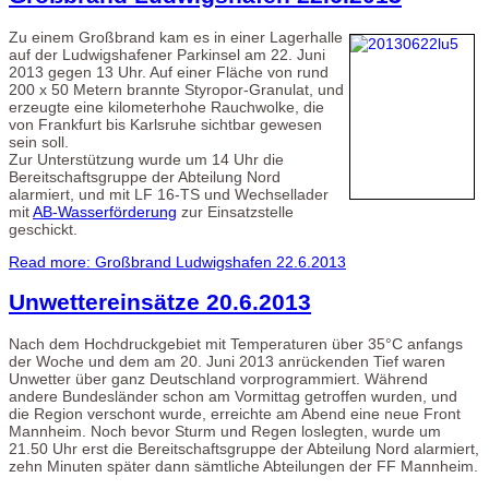
Zu einem Großbrand kam es in einer Lagerhalle
auf der Ludwigshafener Parkinsel am 22. Juni
2013 gegen 13 Uhr. Auf einer Fläche von rund
200 x 50 Metern brannte Styropor-Granulat, und
erzeugte eine kilometerhohe Rauchwolke, die
von Frankfurt bis Karlsruhe sichtbar gewesen
sein soll.
Zur Unterstützung wurde um 14 Uhr die
Bereitschaftsgruppe der Abteilung Nord
alarmiert, und mit LF 16-TS und Wechsellader
mit
AB-Wasserförderung
zur Einsatzstelle
geschickt.
Read more: Großbrand Ludwigshafen 22.6.2013
Unwettereinsätze 20.6.2013
Nach dem Hochdruckgebiet mit Temperaturen über 35°C anfangs
der Woche und dem am 20. Juni 2013 anrückenden Tief waren
Unwetter über ganz Deutschland vorprogrammiert. Während
andere Bundesländer schon am Vormittag getroffen wurden, und
die Region verschont wurde, erreichte am Abend eine neue Front
Mannheim. Noch bevor Sturm und Regen loslegten, wurde um
21.50 Uhr erst die Bereitschaftsgruppe der Abteilung Nord alarmiert,
zehn Minuten später dann sämtliche Abteilungen der FF Mannheim.