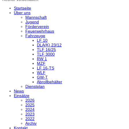
Startseite
Über uns
Mannschaft
Jugend
Förderverein
Feuerwehrhaus
Fahrzeuge
LF 10
DLA(K) 23/12
TLF 16/25
TLF 3000
RW 1
MZF
LF 16-TS
WLF
GW-T
Abrollbehälter
Dienstplan
News
Einsätze
2026
2025
2024
2023
2022
Archiv
Kontakt