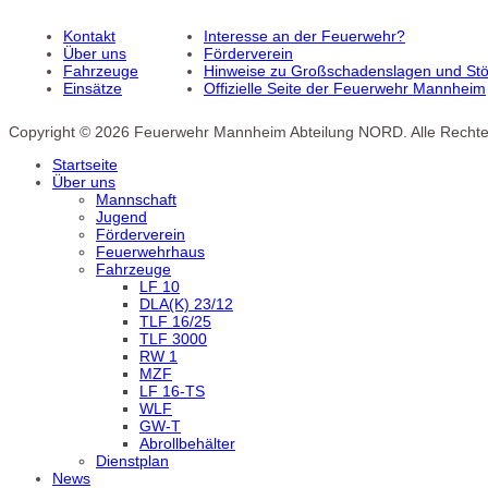
Kontakt
Interesse an der Feuerwehr?
Über uns
Förderverein
Fahrzeuge
Hinweise zu Großschadenslagen und Stör
Einsätze
Offizielle Seite der Feuerwehr Mannheim
Copyright © 2026 Feuerwehr Mannheim Abteilung NORD. Alle Rechte
Startseite
Über uns
Mannschaft
Jugend
Förderverein
Feuerwehrhaus
Fahrzeuge
LF 10
DLA(K) 23/12
TLF 16/25
TLF 3000
RW 1
MZF
LF 16-TS
WLF
GW-T
Abrollbehälter
Dienstplan
News