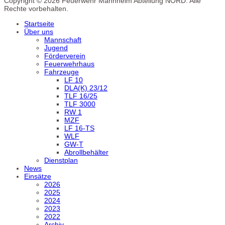
Copyright © 2026 Feuerwehr Mannheim Abteilung NORD. Alle
Rechte vorbehalten.
Startseite
Über uns
Mannschaft
Jugend
Förderverein
Feuerwehrhaus
Fahrzeuge
LF 10
DLA(K) 23/12
TLF 16/25
TLF 3000
RW 1
MZF
LF 16-TS
WLF
GW-T
Abrollbehälter
Dienstplan
News
Einsätze
2026
2025
2024
2023
2022
Archiv