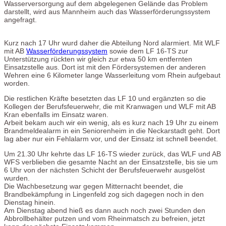
Wasserversorgung auf dem abgelegenen Gelände das Problem
darstellt, wird aus Mannheim auch das Wasserförderungssystem
angefragt.
Kurz nach 17 Uhr wurd daher die Abteilung Nord alarmiert. Mit WLF
mit AB
Wasserförderungssystem
sowie dem LF 16-TS zur
Unterstützung rückten wir gleich zur etwa 50 km entfernten
Einsatzstelle aus. Dort ist mit den Fördersystemen der anderen
Wehren eine 6 Kilometer lange Wasserleitung vom Rhein aufgebaut
worden.
Die restlichen Kräfte besetzten das LF 10 und ergänzten so die
Kollegen der Berufsfeuerwehr, die mit Kranwagen und WLF mit AB
Kran ebenfalls im Einsatz waren.
Arbeit bekam auch wir ein wenig, als es kurz nach 19 Uhr zu einem
Brandmeldealarm in ein Seniorenheim in die Neckarstadt geht. Dort
lag aber nur ein Fehlalarm vor, und der Einsatz ist schnell beendet.
Um 21.30 Uhr kehrte das LF 16-TS wieder zurück, das WLF und AB
WFS verblieben die gesamte Nacht an der Einsatzstelle, bis sie um
6 Uhr von der nächsten Schicht der Berufsfeuerwehr ausgelöst
wurden.
Die Wachbesetzung war gegen Mitternacht beendet, die
Brandbekämpfung in Lingenfeld zog sich dagegen noch in den
Dienstag hinein.
Am Dienstag abend hieß es dann auch noch zwei Stunden den
Abbrollbehälter putzen und vom Rheinmatsch zu befreien, jetzt