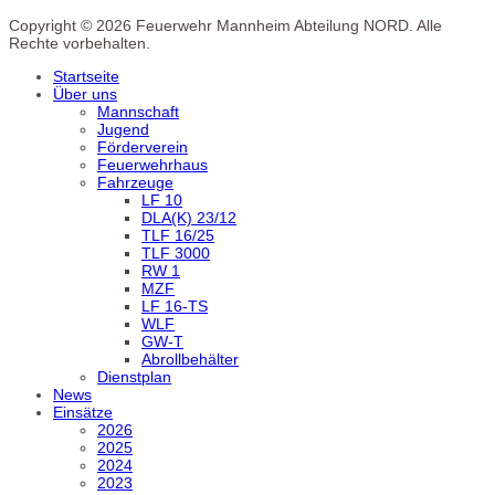
Copyright © 2026 Feuerwehr Mannheim Abteilung NORD. Alle
Rechte vorbehalten.
Startseite
Über uns
Mannschaft
Jugend
Förderverein
Feuerwehrhaus
Fahrzeuge
LF 10
DLA(K) 23/12
TLF 16/25
TLF 3000
RW 1
MZF
LF 16-TS
WLF
GW-T
Abrollbehälter
Dienstplan
News
Einsätze
2026
2025
2024
2023