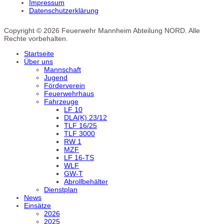
Impressum
Datenschutzerklärung
Copyright © 2026 Feuerwehr Mannheim Abteilung NORD. Alle
Rechte vorbehalten.
Startseite
Über uns
Mannschaft
Jugend
Förderverein
Feuerwehrhaus
Fahrzeuge
LF 10
DLA(K) 23/12
TLF 16/25
TLF 3000
RW 1
MZF
LF 16-TS
WLF
GW-T
Abrollbehälter
Dienstplan
News
Einsätze
2026
2025