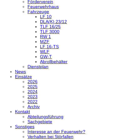
Förderverein
Feuerwehrhaus
Fahrzeuge
LF 10
DLA(K) 23/12
TLF 16/25
TLF 3000
RW 1
MZF
LF 16-TS
WLF
GW-T
Abrollbehälter
Dienstplan
News
Einsätze
2026
2025
2024
2023
2022
Archiv
Kontakt
Abteilungsführung
Sachgebiete
Sonstiges
Interesse an der Feuerwehr?
Verhalten bei Störfallen