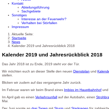
Kontakt
Abteilungsführung
Sachgebiete
Sonstiges
Interesse an der Feuerwehr?
Verhalten bei Störfallen
Impressum
Aktuelle Seite:
Startseite
News
Kalender 2019 und Jahresrückblick 2018
Kalender 2019 und Jahresrückblick 2018
Das Jahr 2018 ist zu Ende, 2019 steht vor der Tür.
Wir möchten euch an dieser Stelle den neuen
Dienstplan
und
Kalend
stellen.
Blicken wir zudem auf das vergangene Jahr zurück.
Im Februar waren wir beim Brand eines
Imbiss im Hauptbahnhof
und
Im April gab es einen
Verkehrsunfall
auf der Autobahn, einen
Strohbr
Mai.
Der Juni sorgte an
drei Tagen
mit
Sturm
und
Starkregen
für zahlreic