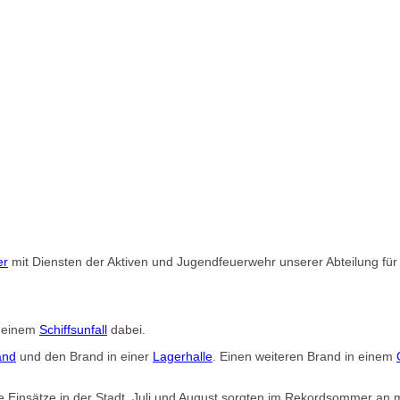
er
mit Diensten der Aktiven und Jugendfeuerwehr unserer Abteilung fü
 einem
Schiffsunfall
dabei.
and
und den Brand in einer
Lagerhalle
. Einen weiteren Brand in einem
he Einsätze in der Stadt. Juli und August sorgten im Rekordsommer an