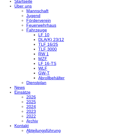
Startseite
Über uns
Mannschaft
Jugend
Förderverein
Feuerwehrhaus
Fahrzeuge
LF 10
DLA(K) 23/12
TLF 16/25
TLF 3000
RW 1
MZF
LF 16-TS
WLF
GW-T
Abrollbehälter
Dienstplan
News
Einsätze
2026
2025
2024
2023
2022
Archiv
Kontakt
Abteilungsführung